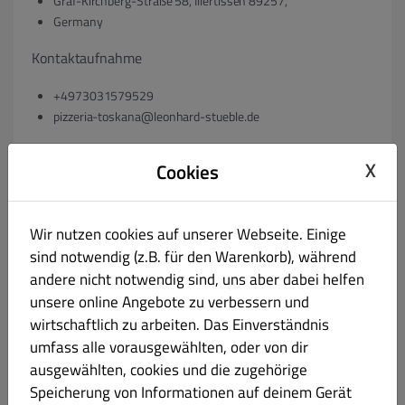
Graf-Kirchberg-Straße 58, Illertissen 89257,
Germany
Kontaktaufnahme
+4973031579529
pizzeria-toskana@leonhard-stueble.de
ggf. Registergericht & Registernummer
X
Cookies
Wir nutzen cookies auf unserer Webseite. Einige
ggf. Umsatzsteuer-Identifikationsnummer gem. § 27 a
sind notwendig (z.B. für den Warenkorb), während
Umsatzsteuergesetz:
andere nicht notwendig sind, uns aber dabei helfen
unsere online Angebote zu verbessern und
VAT:
wirtschaftlich zu arbeiten. Das Einverständnis
umfass alle vorausgewählten, oder von dir
ggf. Geschäftsführer:
ausgewählten, cookies und die zugehörige
Speicherung von Informationen auf deinem Gerät