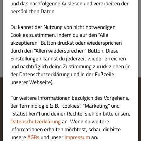
und das nachfolgende Auslesen und verarbeiten der
Verantwortlicher gemäß § 55 Abs.2 RStV
persönlichen Daten.
Plattform der EU-Kommission zur Online-
Du kannst der Nutzung von nicht notwendigen
Streitbeilegung:
Cookies zustimmen, indem du auf den "Alle
https://ec.europa.eu/consumers/odr/main/index.cfm
akzeptieren" Button drückst oder wiedersprichen
durch den "Allen wiedersprechen" Button. Diese
Einstellungen kannst du jederzeit wieder erreichen
und nachträglich deine Zustimmung zurück ziehen (in
der Datenschutzerklärung und in der Fußzeile
unserer Webseite).
Cookie-Einstellungen ändern
Für weitere Informationen bezülgich des Vorgehens,
Kontaktiere uns
der Terminologie (z.B. "cookies", "Marketing" und
Datenschutzerklärung
"Statistiken") und deiner Rechte, sieh dir bitte unsere
Allgemeine Geschäftsbedingungen
Datenschutzerklärung
an. Wenn du weitere
Impressum
Informationen erhalten möchtest, schau dir bitte
LIEFERUNG ZAHLUNGSARTEN
unsere
AGBs
und unser
Impressum
an.