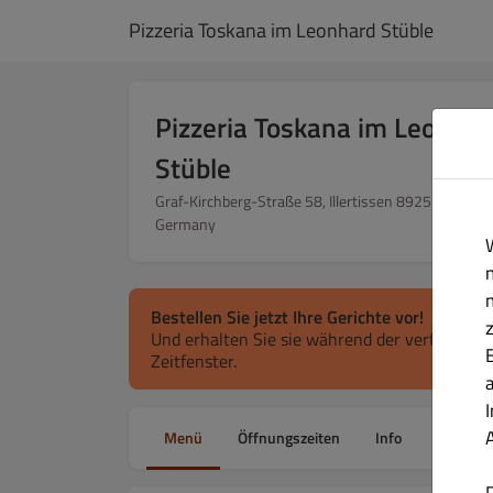
Pizzeria Toskana im Leonhard Stüble
Pizzeria Toskana im Leonha
Stüble
Graf-Kirchberg-Straße 58, Illertissen 89257, Bayern
Germany
Bestellen Sie jetzt Ihre Gerichte vor!
Und erhalten Sie sie während der verfügbaren
Zeitfenster.
Menü
Öffnungszeiten
Info
Allergen