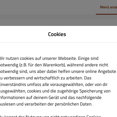
Menü anze
rd
Restaurant geöffnet für
Cookies
Gäste:
17:00 - 22:00
Online Bestellungen (Delivery):
17:00 - 21:30
,
Online Bestellungen (Pick up):
17:00 - 22:00
Wir nutzen cookies auf unserer Webseite. Einige sind
notwendig (z.B. für den Warenkorb), während andere nicht
notwendig sind, uns aber dabei helfen unsere online Angebote
zu verbessern und wirtschaftlich zu arbeiten. Das
 täglichen
Lieferung
Abholung
Einverständnis umfass alle vorausgewählten, oder von dir
ausgewählten, cookies und die zugehörige Speicherung von
Informationen auf deinem Gerät und das nachfolgende
Auslesen und verarbeiten der persönlichen Daten.
e