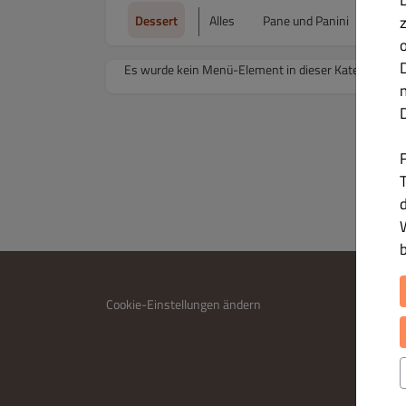
Dessert
Alles
Pane und Panini
Pizza
Es wurde kein Menü-Element in dieser Kategorie ge
T
INFO
Cookie-Einstellungen ändern
Kontakt
Datensc
Allgem
Impres