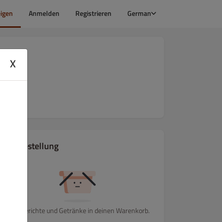
igen
Anmelden
Registrieren
German
X
Ihre Bestellung
Lege Gerichte und Getränke in deinen Warenkorb.