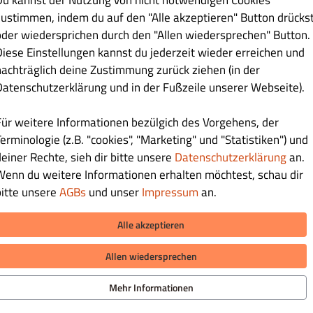
Du kannst der Nutzung von nicht notwendigen Cookies
Pasta - Überbacken
Spaghetti oder Rigatoni
Tagliatelle
To
zustimmen, indem du auf den "Alle akzeptieren" Button drücks
oder wiedersprichen durch den "Allen wiedersprechen" Button.
Diese Einstellungen kannst du jederzeit wieder erreichen und
funden.
nachträglich deine Zustimmung zurück ziehen (in der
Datenschutzerklärung und in der Fußzeile unserer Webseite).
Für weitere Informationen bezülgich des Vorgehens, der
erminologie (z.B. "cookies", "Marketing" und "Statistiken") und
deiner Rechte, sieh dir bitte unsere
Datenschutzerklärung
an.
Wenn du weitere Informationen erhalten möchtest, schau dir
bitte unsere
AGBs
und unser
Impressum
an.
Alle akzeptieren
LIEFERUNG ZAHLUNGSARTEN
iere uns
Allen wiedersprechen
hutzerklärung
eine Geschäftsbedingungen
ZAHLUNGSARTEN BEI ABHOLUNG
Mehr Informationen
sum