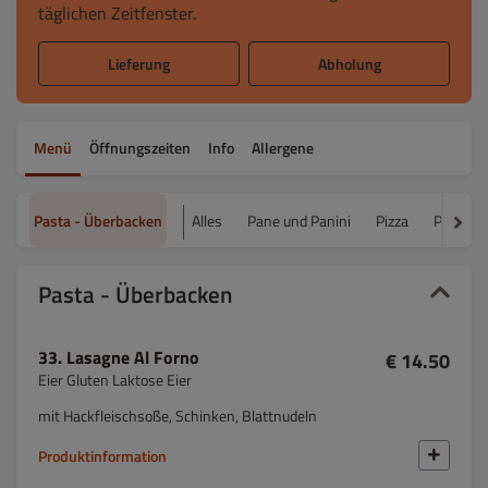
täglichen Zeitfenster.
Lieferung
Abholung
Menü
Öffnungszeiten
Info
Allergene
Pasta - Überbacken
Alles
Pane und Panini
Pizza
Pasta -
Pasta - Überbacken
33. Lasagne Al Forno
€ 14.50
Eier Gluten Laktose Eier
mit Hackfleischsoße, Schinken, Blattnudeln
Produktinformation