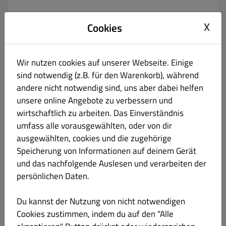
34a. Cannelloni
€ 14.50
X
Cookies
Gluten Laktose Eier
gefüllt mit Rinderhackfleisch, überbackene Rollnudeln
Wir nutzen cookies auf unserer Webseite. Einige
Produktinformation
sind notwendig (z.B. für den Warenkorb), während
andere nicht notwendig sind, uns aber dabei helfen
34b. Cannelloni
€ 14.50
unsere online Angebote zu verbessern und
Gluten Laktose Eier
wirtschaftlich zu arbeiten. Das Einverständnis
gefüllt mit Ricotta und Spinat, überbackene Rollnudeln
umfass alle vorausgewählten, oder von dir
ausgewählten, cookies und die zugehörige
Produktinformation
Speicherung von Informationen auf deinem Gerät
und das nachfolgende Auslesen und verarbeiten der
Rigatoni Al Forno
€ 14.50
persönlichen Daten.
Du kannst der Nutzung von nicht notwendigen
mit Hackfleischsoße, Schinken, Sahne
Cookies zustimmen, indem du auf den "Alle