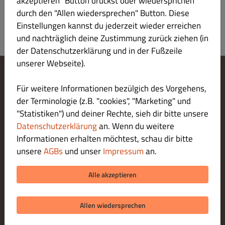
akzeptieren" Button drückst oder wiedersprichen
durch den "Allen wiedersprechen" Button. Diese
Einstellungen kannst du jederzeit wieder erreichen
und nachträglich deine Zustimmung zurück ziehen (in
der Datenschutzerklärung und in der Fußzeile
unserer Webseite).
Cookie-Einstellungen ändern
Für weitere Informationen bezülgich des Vorgehens,
Kontaktiere uns
der Terminologie (z.B. "cookies", "Marketing" und
Datenschutzerklärung
"Statistiken") und deiner Rechte, sieh dir bitte unsere
Allgemeine Geschäftsbedingungen
Datenschutzerklärung
an. Wenn du weitere
Impressum
Informationen erhalten möchtest, schau dir bitte
LIEFERUNG ZAHLUNGSARTEN
unsere
AGBs
und unser
Impressum
an.
ZAHLUNGSARTEN BEI ABHOLUNG
Alle akzeptieren
Allen wiedersprechen